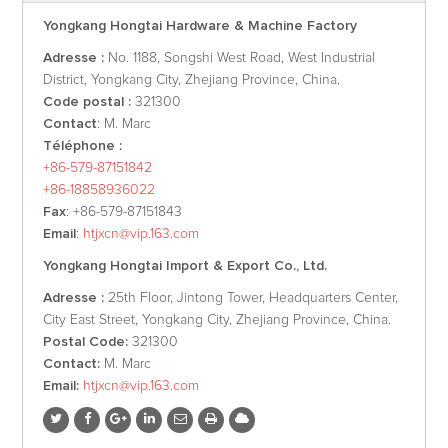
Yongkang Hongtai Hardware & Machine Factory
Adresse :
No. 1188, Songshi West Road, West Industrial
District, Yongkang City, Zhejiang Province, China.
Code postal :
321300
Contact
: M. Marc
Téléphone :
+86-579-87151842
+86-18858936022
Fax
: +86-579-87151843
Email
:
htjxcn@vip.163.com
Yongkang Hongtai Import & Export Co., Ltd.
Adresse :
25th Floor, Jintong Tower, Headquarters Center,
City East Street, Yongkang City, Zhejiang Province, China.
Postal Code:
321300
Contact:
M. Marc
Email:
htjxcn@vip.163.com