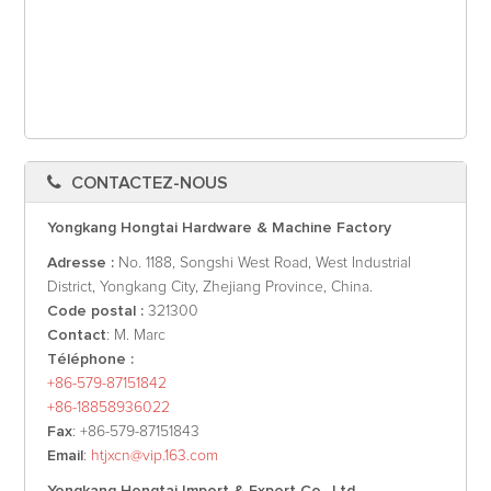
CONTACTEZ-NOUS
Yongkang Hongtai Hardware & Machine Factory
Adresse :
No. 1188, Songshi West Road, West Industrial
District, Yongkang City, Zhejiang Province, China.
Code postal :
321300
Contact
: M. Marc
Téléphone :
+86-579-87151842
+86-18858936022
Fax
: +86-579-87151843
Email
:
htjxcn@vip.163.com
Yongkang Hongtai Import & Export Co., Ltd.