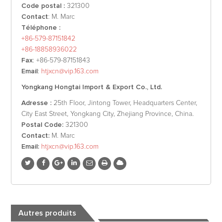
Code postal :
321300
Contact
: M. Marc
Téléphone :
+86-579-87151842
+86-18858936022
Fax
: +86-579-87151843
Email
:
htjxcn@vip.163.com
Yongkang Hongtai Import & Export Co., Ltd.
Adresse :
25th Floor, Jintong Tower, Headquarters Center,
City East Street, Yongkang City, Zhejiang Province, China.
Postal Code:
321300
Contact:
M. Marc
Email:
htjxcn@vip.163.com
Autres produits