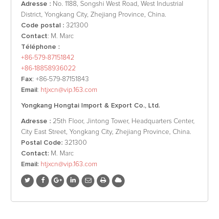
Adresse :
No. 1188, Songshi West Road, West Industrial
District, Yongkang City, Zhejiang Province, China.
Code postal :
321300
Contact
: M. Marc
Téléphone :
+86-579-87151842
+86-18858936022
Fax
: +86-579-87151843
Email
:
htjxcn@vip.163.com
Yongkang Hongtai Import & Export Co., Ltd.
Adresse :
25th Floor, Jintong Tower, Headquarters Center,
City East Street, Yongkang City, Zhejiang Province, China.
Postal Code:
321300
Contact:
M. Marc
Email:
htjxcn@vip.163.com