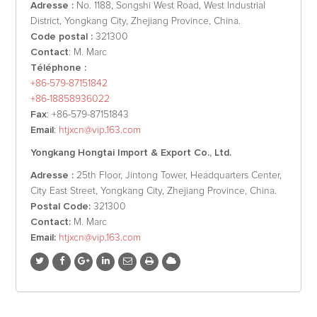
Adresse :
No. 1188, Songshi West Road, West Industrial
District, Yongkang City, Zhejiang Province, China.
Code postal :
321300
Contact
: M. Marc
Téléphone :
+86-579-87151842
+86-18858936022
Fax
: +86-579-87151843
Email
:
htjxcn@vip.163.com
Yongkang Hongtai Import & Export Co., Ltd.
Adresse :
25th Floor, Jintong Tower, Headquarters Center,
City East Street, Yongkang City, Zhejiang Province, China.
Postal Code:
321300
Contact:
M. Marc
Email:
htjxcn@vip.163.com